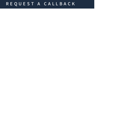
REQUEST A CALLBACK
If you have any questions
fill in the form below and
we'll get back to you
shortly.
iF
First Name
Email
Buy
Rent
Other
Interesse an: