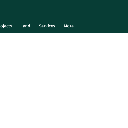
ojects
Land
Services
More
UNSERE EXKLUSIVEN IMMOBILIEN
Mieten