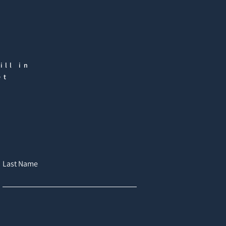
ill in
et
Last Name