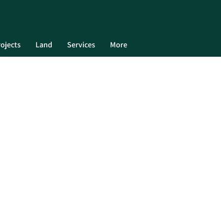
ojects
Land
Services
More
ÖZEL ÖZELLİKLERİMİZ
Satılık