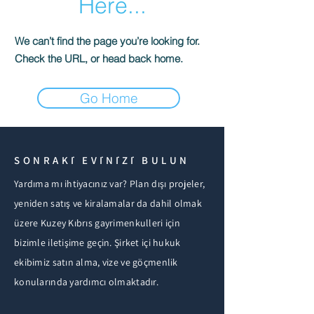
Here...
We can’t find the page you’re looking for.
Check the URL, or head back home.
Go Home
SONRAKİ EVİNİZİ BULUN
Yardıma mı ihtiyacınız var? Plan dışı projeler,
yeniden satış ve kiralamalar da dahil olmak
üzere Kuzey Kıbrıs gayrimenkulleri için
bizimle iletişime geçin. Şirket içi hukuk
ekibimiz satın alma, vize ve göçmenlik
konularında yardımcı olmaktadır.