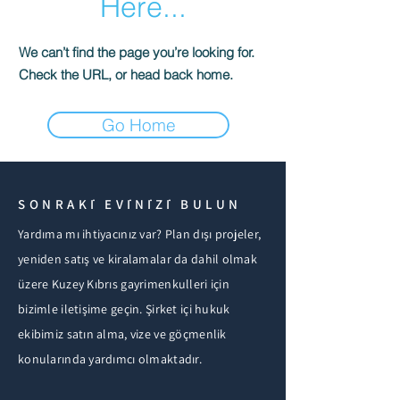
Here...
We can’t find the page you’re looking for.
Check the URL, or head back home.
Go Home
SONRAKİ EVİNİZİ BULUN
Yardıma mı ihtiyacınız var? Plan dışı projeler,
yeniden satış ve kiralamalar da dahil olmak
üzere Kuzey Kıbrıs gayrimenkulleri için
bizimle iletişime geçin. Şirket içi hukuk
ekibimiz satın alma, vize ve göçmenlik
konularında yardımcı olmaktadır.