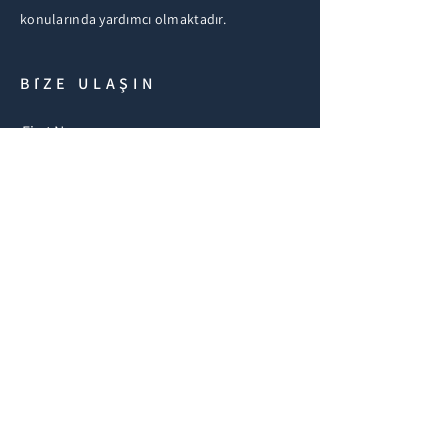
konularında yardımcı olmaktadır.
BİZE ULAŞIN
First Name
Email
Buy
Rent
Other
Meraklı:
Message