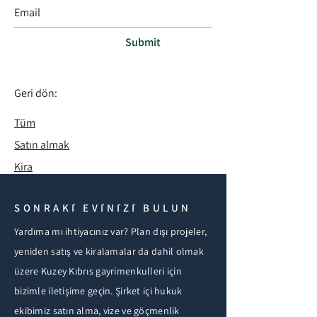
Submit
Geri dön:
Tüm
Satın almak
Kira
SONRAKİ EVİNİZİ BULUN
Yardıma mı ihtiyacınız var? Plan dışı projeler,
yeniden satış ve kiralamalar da dahil olmak
üzere Kuzey Kıbrıs gayrimenkulleri için
bizimle iletişime geçin. Şirket içi hukuk
ekibimiz satın alma, vize ve göçmenlik